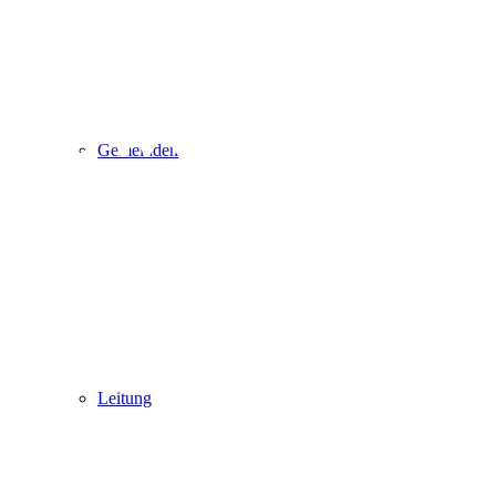
Style it
however
Gemeinden
you see fit
or check
our other
Leitung