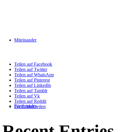
Miteinander
Teilen auf Facebook
Teilen auf Twitter
Teilen auf WhatsApp
Teilen auf Pinterest
Teilen auf LinkedIn
Teilen auf Tumblr
Teilen auf Vk
Teilen auf Reddit
Füreinander
Per E-Mail teilen
Recent Entries