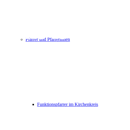
This is a
Pfarrer und Pfarrerinnen
single
portfolio
entry
Funktionspfarrer im Kirchenkreis