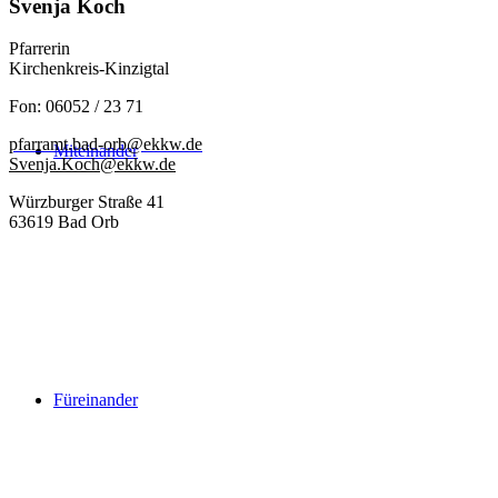
Svenja Koch
Pfarrerin
Kirchenkreis-Kinzigtal
Fon: 06052 / 23 71
pfarramt.bad-orb@ekkw.de
Miteinander
Svenja.Koch@ekkw.de
Würzburger Straße 41
63619 Bad Orb
Füreinander