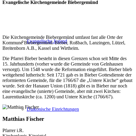
Evangelische Kirchengemeinde Biebergemünd
Die Kirchengemeinde Biebergemünd umfasst fast alle Orte der
Evangelische Jugend
Kommune Biebergemünd: Bieber, Roßbach, Lanzingen, Lützel,
Breitenborn A.B., Kassel und Wirtheim.
Die Pfarrei Bieber besteht in diesen Grenzen schon seit Mitte des
15. Jahrhunderts (vorher wurde die Gemeinde von Gelnhausen
versorgt). Um 1548 wurde die Reformation eingeführt. Bieber blieb
weitgehend lutherisch: Seit 1721 gab es in Bieber Gottesdienste der
reformierten Gemeinde, für die 1766/67 die „Untere Kirche“ gebaut
wurde. Seit der Hanauer Union (1818) gibt es in Bieber nur noch
eine evangelische (unierte) Gemeinde, aber mit zwei Kirchen:
Laurentiuskirche (ca. 1200) und Untere Kirche (1766/67).
Diakonische Einrichtungen
Matthias Fischer
Pfarrer i.R.
Kirchenkreis-Kinzigtal