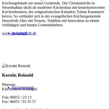
Kirchengebäude zur neuen Gemeinde. Die Christuskirche in
Neuenhaßlau sticht als moderner Kirchenbau mit bemerkenswerten
Kirchenfenstern, des zeitgenössischen Künstlers Tobias Kammerer
hervor. So verbindet sich in der evangelischen Kirchengemeinde
Hasselroth Altes mit Neuem, Tradition mit Innovation zu einem
vielfältigen und bunten Gemeindeleben.
engagiert!
www.ek-hasselroth.de
Kerstin Reinold
Pfarrerin
Kircheneintritt
Kirchenkreis-Kinzigtal
Fon: 06055 / 23 13
Fax: 06055 / 93 35 57